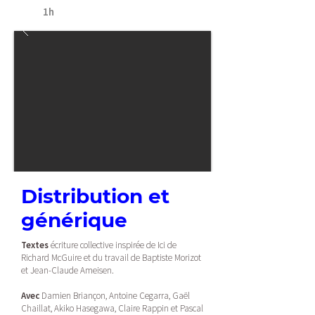
1h
Distribution et
générique
Textes
écriture collective inspirée de Ici de
Richard McGuire et du travail de Baptiste Morizot
et Jean-Claude Ameisen.
Avec
Damien Briançon, Antoine Cegarra, Gaël
Chaillat, Akiko Hasegawa, Claire Rappin et Pascal