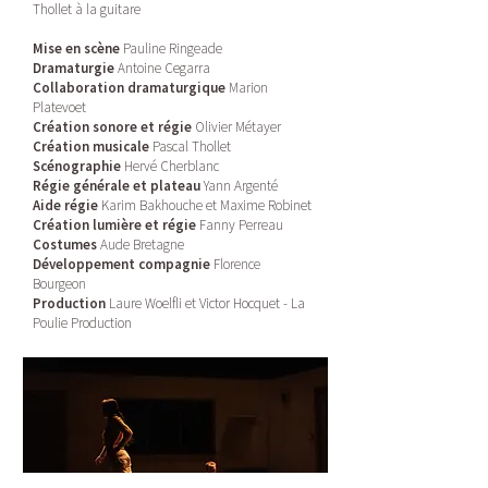
Thollet à la guitare
Mise en scène
Pauline Ringeade
Dramaturgie
Antoine Cegarra
Collaboration dramaturgique
Marion
Platevoet
Création sonore et régie
Olivier Métayer
Création musicale
Pascal Thollet
Scénographie
Hervé Cherblanc
Régie générale et plateau
Yann Argenté
Aide régie
Karim Bakhouche et Maxime Robinet
Création lumière et régie
Fanny Perreau
Costumes
Aude Bretagne
Développement compagnie
Florence
Bourgeon
Production
Laure Woelfli et Victor Hocquet - La
Poulie Production