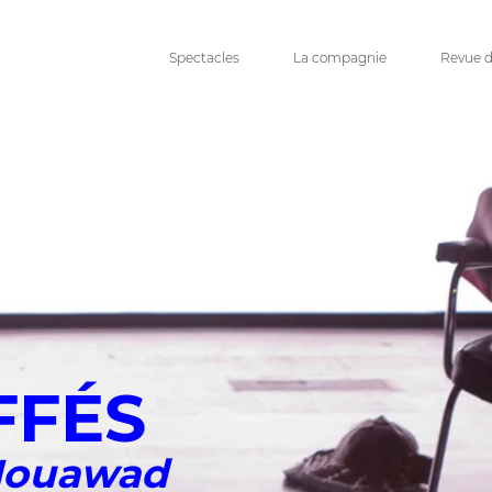
Spectacles
La compagnie
Revue d
FFÉS
Mouawad