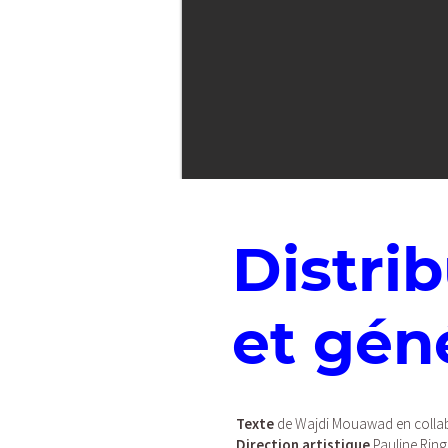
Distri
et gén
Texte
de Wajdi Mouawad en collab
Direction artistique
Pauline Rin