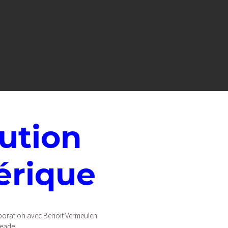
bution
érique
oration avec Benoit Vermeulen
geade