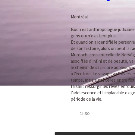
Montréal.
Boon est anthropologue judiciaire, 
gens qui n’existent plus.
Et quand on a identifié le personna
de son histoire, alors on peut la ra
Murdoch, croisant celle de Norvè
assoiffés d’infini et de beauté, 
le chemin de sa propre adolescenc
à l’écriture. Le voyage va traverse
temps, mais aussi celles entre ficti
faisant ressurgir les rêves enfouis
l’adolescence et l’implacable exig
période de la vie.
1h30