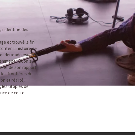
il identifie des
ge et trouvé la fin
conter. L’histoire de
ge, deux adolescents
va emmener Boon sur
e et de son rapport
r les frontières du
on et réalité,
, les utopies de
ence de cette