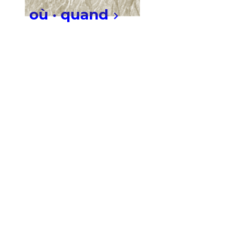
où · quand
L'imaginarium Pauline
Ringeade
limaginarium.collectif@gmail.co
m
Siège social
Adresse de correspondance
Maison des Associations
℅ La Poulie Production · Fabrique de
1a Place des Orphelins
Théâtre
67000 Strasbourg
10, Rue du Hohwald
67000 Strasbourg
© Compagnie l'imaginarium ·
Web Design
Studio D’ailleurs